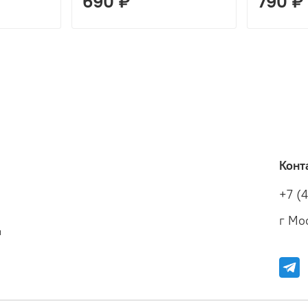
690 ₽
790 ₽
Конт
+7 (
г Мос
и