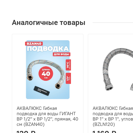
Аналогичные товары
АКВАЛЮКС Гибкая
АКВАЛЮКС Гибкая
подводка для воды ГИГАНТ
подводка для вод
ВР 1/2" х ВР 1/2", прямая, 40
ВР 1" х ВР 1", угло
см (BZAN40)
(BZLN120)