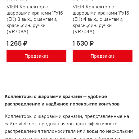
ViEiR Коллектор с
ViEiR Коллектор с
шаровыми кранами 1"х16
шаровыми кранами 1"х16
(ЕК) 3 вых., с цангами,
(ЕК) 4 вых., с цангами,
красн.,син. ручки
красн.,син. ручки
(VR703A)
(VR704A)
1 265 ₽
1 630 ₽
Предзаказ
Предзаказ
Коллекторы с шаровыми кранами — удобное
распределение и надёжное перекрытие контуров
Коллекторы с шаровыми кранами, представленные на
сайте vieir.net, предназначены для эффективного
распределения теплоносителя или воды по нескольким
контурам в системах отопления, водоснабжения и