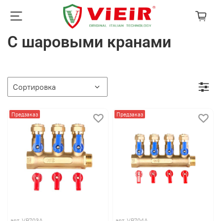
С шаровыми кранами
Предзаказ
Предзаказ
арт.
VR703A
арт.
VR704A