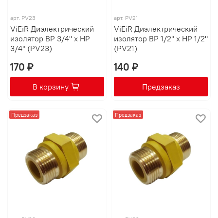
арт.
PV23
арт.
PV21
ViEiR Диэлектрический
ViEiR Диэлектрический
изолятор ВР 3/4" х НР
изолятор ВР 1/2" х НР 1/2"
3/4" (PV23)
(PV21)
170 ₽
140 ₽
В корзину
Предзаказ
Предзаказ
Предзаказ