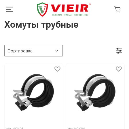
Хомуты трубные
арт.
VGK03
арт.
VGK04