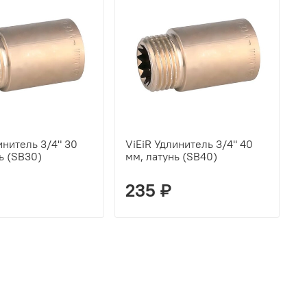
инитель 3/4" 30
ViEiR Удлинитель 3/4" 40
V
ь (SB30)
мм, латунь (SB40)
м
235 ₽