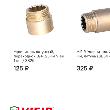
Удлинитель латунный,
ViEiR Удлинитель 
переходной 3/4″ 25мм Vieir,
мм, латунь (SB60)
1 шт. / SB25
125 ₽
325 ₽