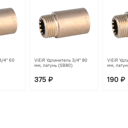
3/4" 60
ViEiR Удлинитель 3/4" 80
ViEiR Удл
мм, латунь (SB80)
мм, латун
375 ₽
190 ₽