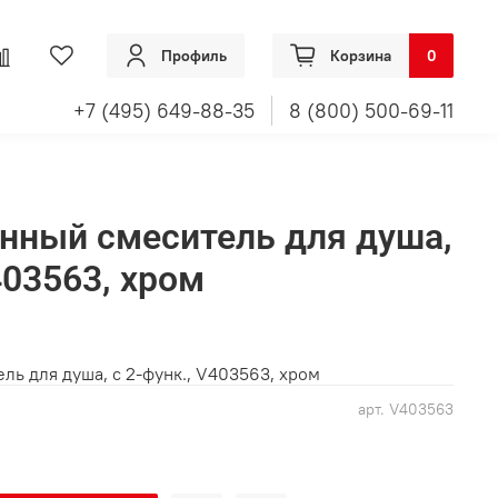
Профиль
Корзина
0
+7 (495) 649-88-35
8 (800) 500-69-11
енный смеситель для душа,
403563, хром
ль для душа, с 2-функ., V403563, хром
арт.
V403563