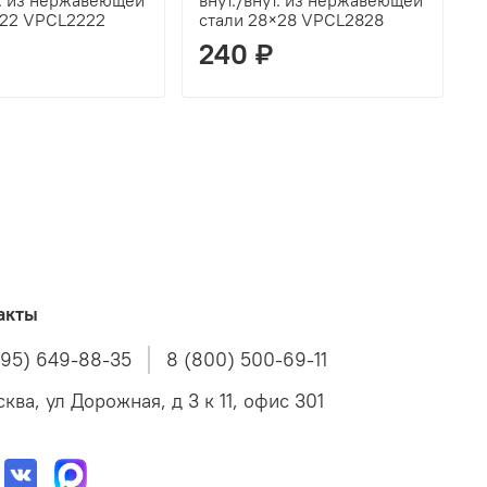
т. из нержавеющей
внут./внут. из нержавеющей
×22 VPCL2222
стали 28×28 VPCL2828
240 ₽
акты
495) 649-88-35
8 (800) 500-69-11
ква, ул Дорожная, д 3 к 11, офис 301