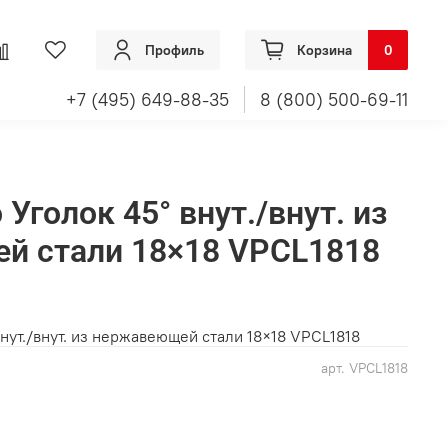
Профиль
Корзина
0
+7 (495) 649-88-35
8 (800) 500-69-11
o Уголок 45° внут./внут. из
й стали 18×18 VPCL1818
внут./внут. из нержавеющей стали 18×18 VPCL1818
арт.
VPCL1818