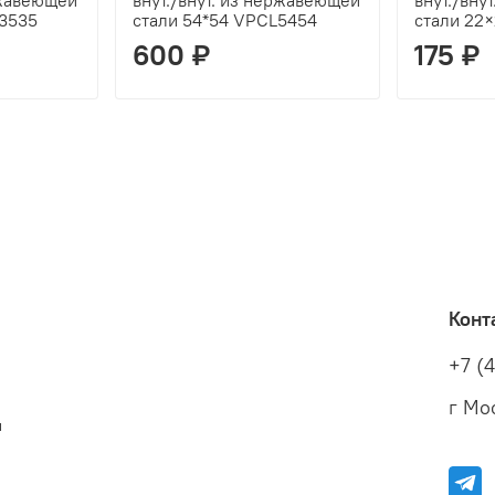
ржавеющей
внут./внут. из нержавеющей
внут./вну
3535
стали 54*54 VPCL5454
стали 22
600 ₽
175 ₽
Конт
+7 (
г Мос
и