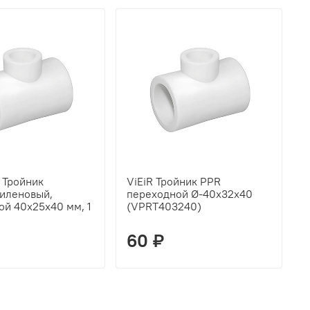
 Тройник
ViEiR Тройник PPR
V
иленовый,
переходной Ø-40х32х40
п
ой 40х25х40 мм, 1
(VPRT403240)
(
60 ₽