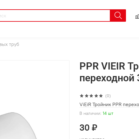
вых труб
PPR VIEIR Т
переходной 
(0)
ViEiR Тройник PPR перех
В наличии:
14 шт
30 ₽