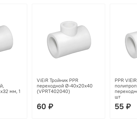
ViEiR Тройник PPR
PPR VIEIR
й,
переходной Ø-40х20х40
полипроп
х32 мм, 1
(VPRT402040)
переходн
шт
60 ₽
55 ₽