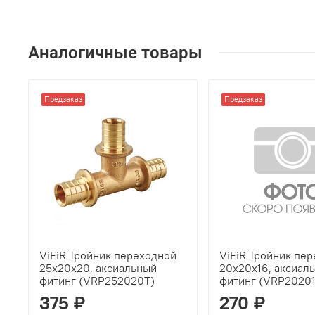
Аналогичные товары
Предзаказ
Предзаказ
ViEiR Тройник переходной
ViEiR Тройник пе
25x20x20, аксиальный
20x20x16, аксиал
фитинг (VRP252020T)
фитинг (VRP2020
375 ₽
270 ₽