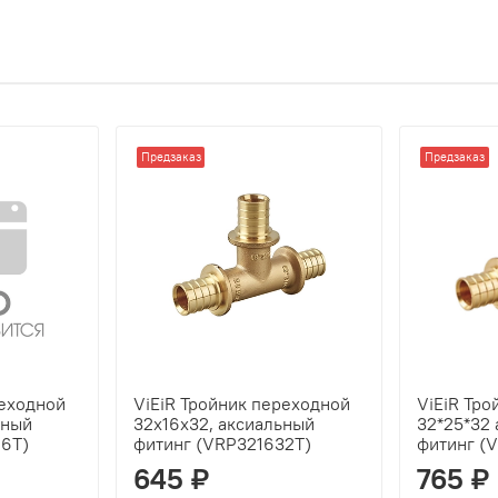
Предзаказ
Предзаказ
реходной
ViEiR Тройник переходной
ViEiR Тр
ьный
32х16х32, аксиальный
32*25*32
16T)
фитинг (VRP321632T)
фитинг (
645 ₽
765 ₽