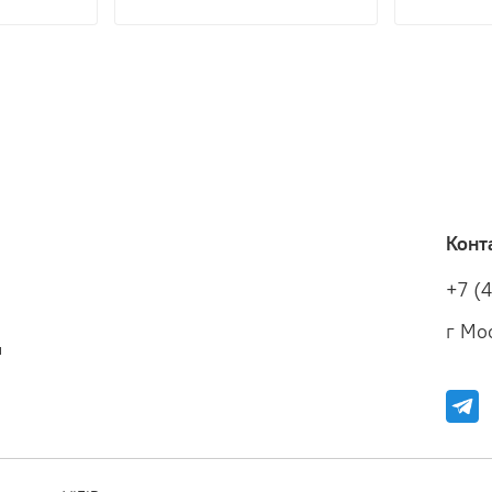
Конт
+7 (
г Мос
и