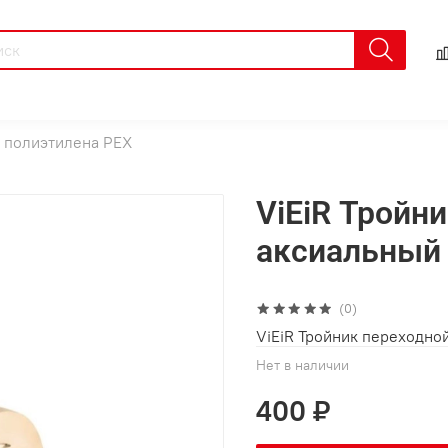
о полиэтилена PEX
ViEiR Тройн
аксиальный 
(0)
ViEiR Тройник переходно
Нет в наличии
400 ₽