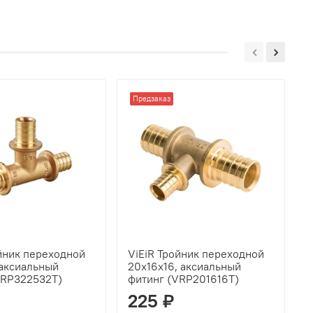
Предзаказ
ойник переходной
ViEiR Тройник переходной
V
 аксиальный
20x16x16, аксиальный
2
VRP322532T)
фитинг (VRP201616T)
ф
225 ₽