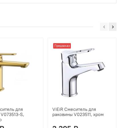
Предзаказ
ситель для
ViEiR Смеситель для
V
 V073513-S,
раковины V023511, хром
р
о