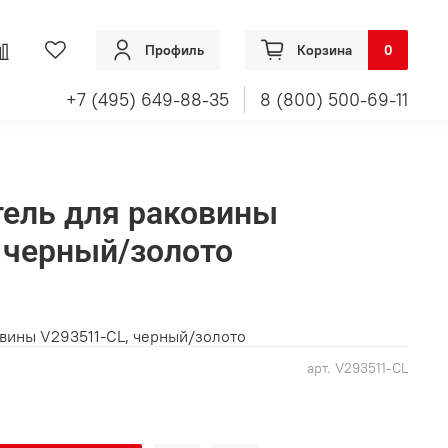
Профиль
Корзина
0
+7 (495) 649-88-35
8 (800) 500-69-11
тель для раковины
 черный/золото
овины V293511-CL, черный/золото
арт.
V293511-CL