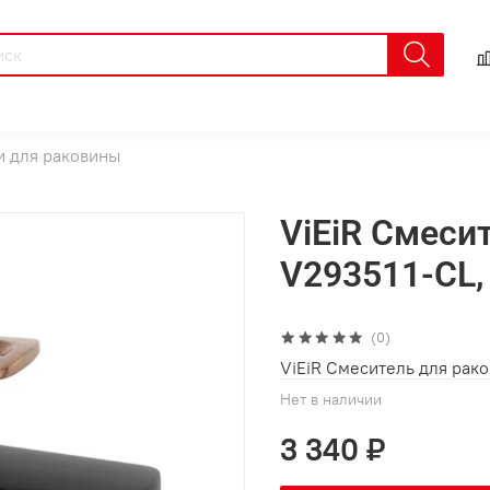
 для раковины
ViEiR Смеси
V293511-CL,
(0)
ViEiR Смеситель для рак
Нет в наличии
3 340 ₽