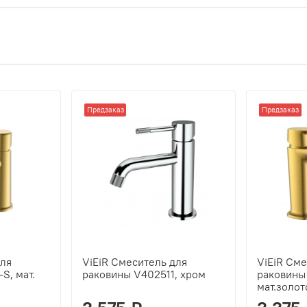
Предзаказ
Предзаказ
для
ViEiR Смеситель для
ViEiR Сме
S, мат.
раковины V402511, хром
раковины
мат.золот