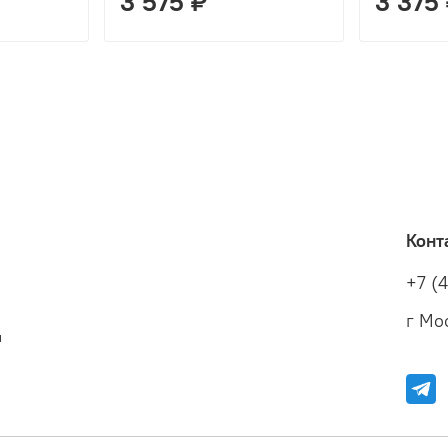
3 575 ₽
3 375
Конт
+7 (
г Мос
и