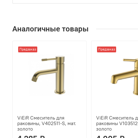
Аналогичные товары
Предзаказ
Предзаказ
ViEiR Смеситель для
ViEiR Смеситель 
раковины, V402511-S, мат.
раковины V103512-
золото
золото