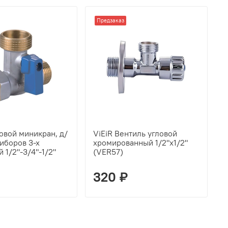
Предзаказ
овой миникран, д/
ViEiR Вентиль угловой
V
иборов 3-х
хромированный 1/2"х1/2"
1
 1/2"-3/4"-1/2"
(VER57)
х
(
320 ₽