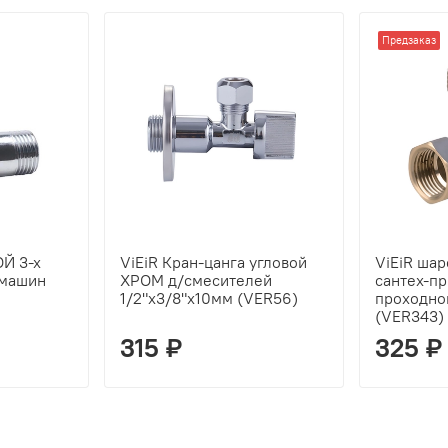
Предзаказ
ОЙ 3-х
ViEiR Кран-цанга угловой
ViEiR шар
 машин
ХРОМ д/смесителей
сантех-пр
1/2"х3/8"х10мм (VER56)
проходной
(VER343)
315 ₽
325 ₽