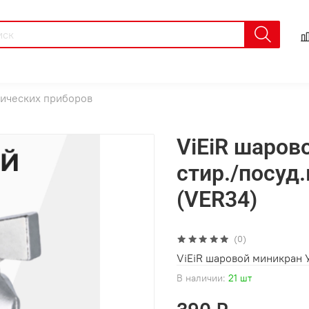
нических приборов
ViEiR шаро
стир./посуд.
(VER34)
(0)
ViEiR шаровой миникран 
В наличии:
21 шт