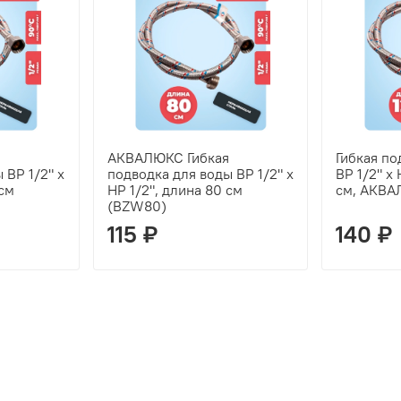
АКВАЛЮКС Гибкая
Гибкая по
 ВР 1/2" х
подводка для воды ВР 1/2" х
ВР 1/2" х 
 см
НР 1/2", длина 80 см
см, АКВ
(BZW80)
115 ₽
140 ₽