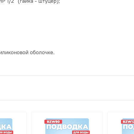
Р 1/2" (гайка - штуцер);
иликоновой оболочке.