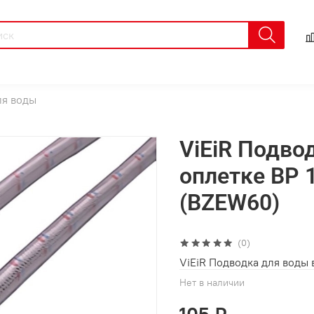
ля воды
ViEiR Подво
оплетке ВР 1
(BZEW60)
(0)
ViEiR Подводка для воды в
Нет в наличии