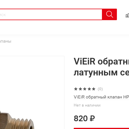
апаны
ViEiR обратн
латунным с
(0)
ViEiR обратный клапан Н
Нет в наличии
820 ₽