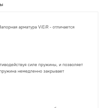
вы
апорная арматура ViEiR - отличается
отиводействуя силе пружины, и позволяет
 пружина немедленно закрывает