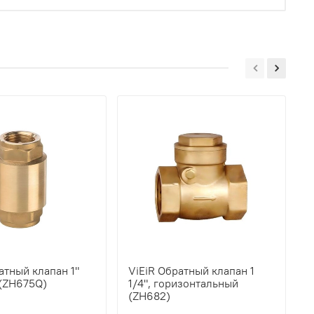
атный клапан 1"
ViEiR Обратный клапан 1
V
 (ZH675Q)
1/4", горизонтальный
г
(ZH682)