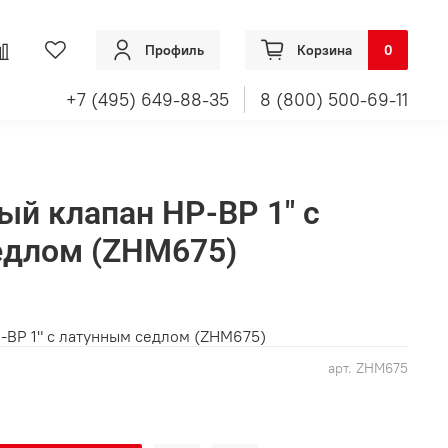
Профиль
Корзина
0
+7 (495) 649-88-35
8 (800) 500-69-11
ый клапан НР-ВР 1" с
едлом (ZHM675)
Р-ВР 1" с латунным седлом (ZHM675)
арт.
ZHM675