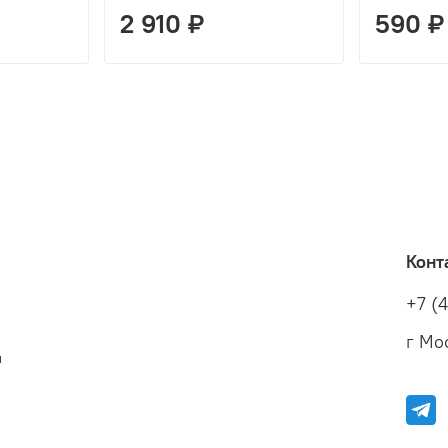
2 910 ₽
590 ₽
Конт
+7 (
г Мос
и