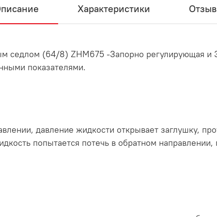
писание
Характеристики
Отзы
ным седлом (64/8) ZHM675 -Запорно регулирующая и З
нными показателями.
равлении, давление жидкости открывает заглушку, пр
идкость попытается потечь в обратном направлении,