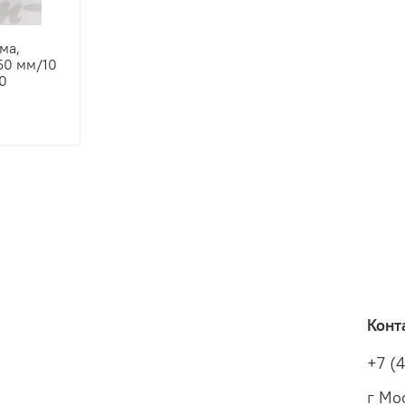
ма,
50 мм/10
10
Конт
+7 (
г Мос