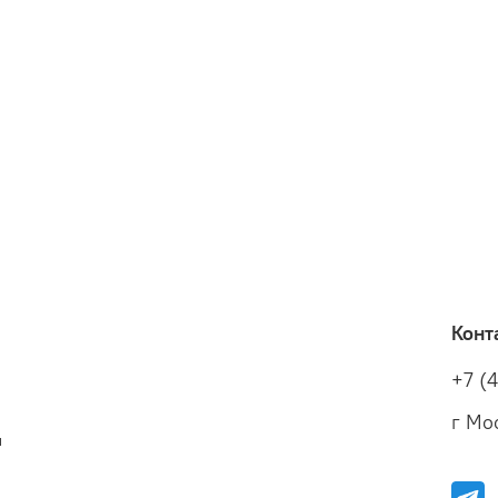
Конт
+7 (
г Мос
и