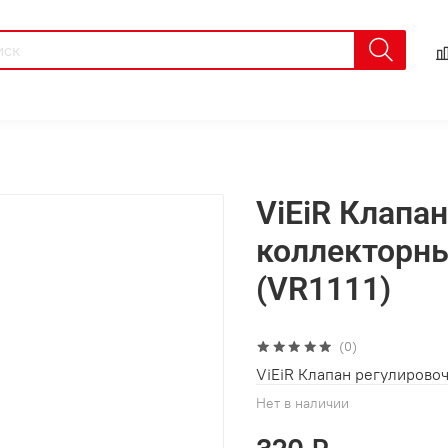
ViEiR Клапа
коллекторн
(VR1111)
(0)
ViEiR Клапан регулирово
Нет в наличии