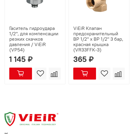
Гаситель гидроудара
ViEiR Клапан
1/2", для компенсации
предохранительный
резких скачков
ВР 1/2" х ВР 1/2" 3 бар,
давления / ViEiR
красная крышка
(VP54)
(VR33FFK-3)
1 145 ₽
365 ₽