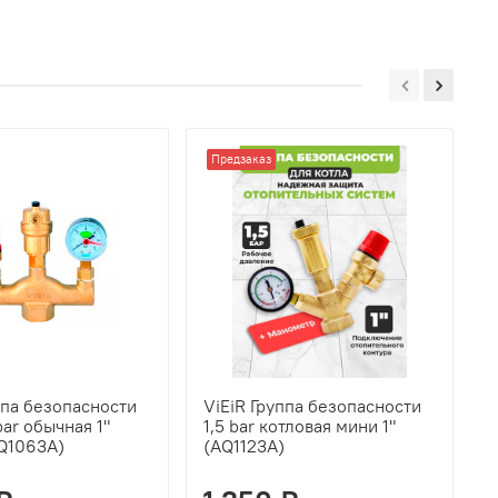
Предзаказ
ппа безопасности
ViEiR Группа безопасности
V
bar обычная 1"
1,5 bar котловая мини 1"
к
AQ1063A)
(AQ1123A)
л