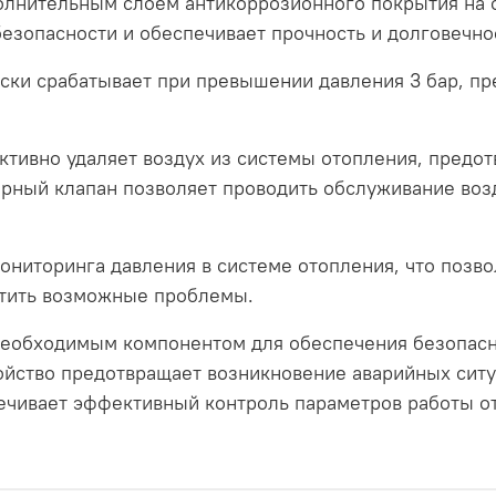
олнительным слоем антикоррозионного покрытия на о
езопасности и обеспечивает прочность и долговечнос
ески срабатывает при превышении давления 3 бар, п
ктивно удаляет воздух из системы отопления, предо
орный клапан позволяет проводить обслуживание воз
мониторинга давления в системе отопления, что позв
атить возможные проблемы.
 необходимым компонентом для обеспечения безопасн
ройство предотвращает возникновение аварийных сит
печивает эффективный контроль параметров работы о