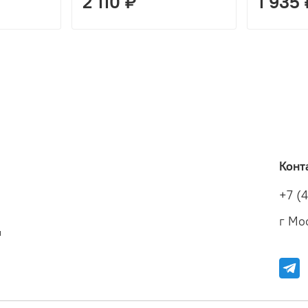
2 110 ₽
1 935 
Конт
+7 (
г Мос
и