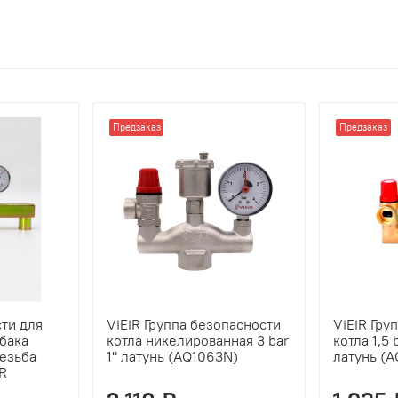
Предзаказ
Предзаказ
ти для
ViEiR Группа безопасности
ViEiR Гру
бака
котла никелированная 3 bar
котла 1,5 
резьба
1" латунь (AQ1063N)
латунь (
iR