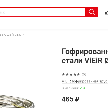
авеющей стали
Гофрирован
стали ViEiR
(0)
ViEiR Гофрированная тру
В наличии:
2 м
465 ₽