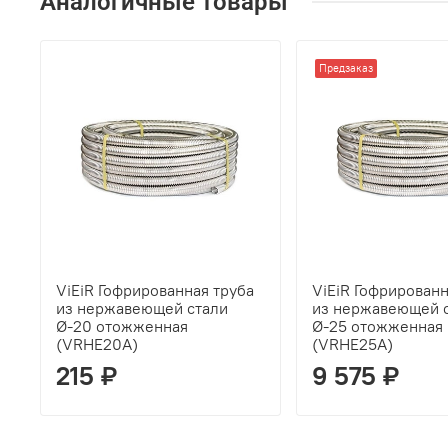
Аналогичные товары
Предзаказ
ViEiR Гофрированная труба
ViEiR Гофрированн
из нержавеющей стали
из нержавеющей 
Ø-20 отожженная
Ø-25 отожженная
(VRHE20A)
(VRHE25A)
215 ₽
9 575 ₽