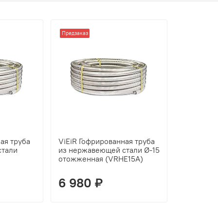
Предзаказ
ая труба
ViEiR Гофрированная труба
стали
из нержавеющей стали Ø-15
отожженная (VRHE15A)
6 980 ₽