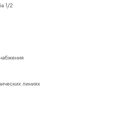
а 1/2
снабжения
нических линиях