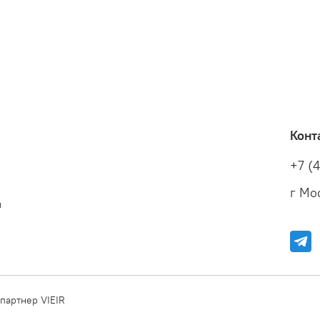
Конт
+7 (
г Мос
и
партнер VIEIR