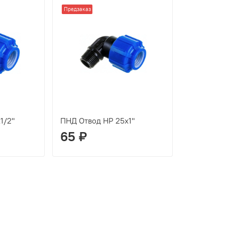
Предзаказ
1/2"
ПНД Отвод НР 25х1"
65 ₽