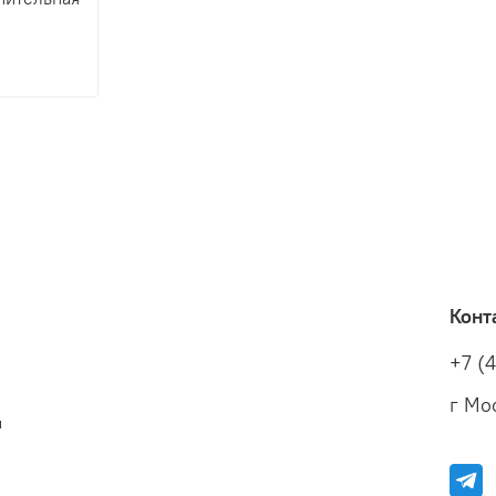
Конт
+7 (
г Мос
и