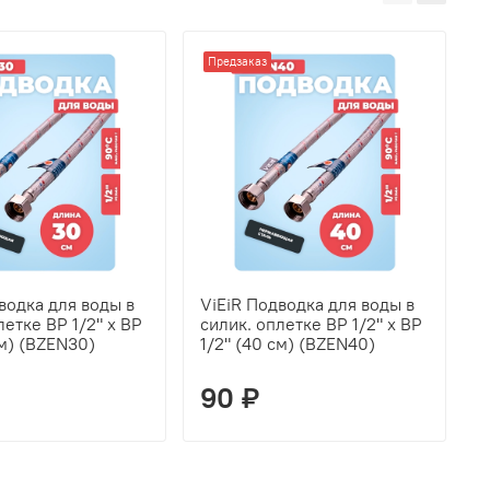
Предзаказ
водка для воды в
ViEiR Подводка для воды в
V
летке ВР 1/2" х ВР
силик. оплетке ВР 1/2" х ВР
с
см) (BZEN30)
1/2" (40 см) (BZEN40)
1
90 ₽