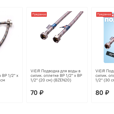
Предзаказ
Предзаказ
ViEiR Подводка для воды в
ViEiR Под
 ВР 1/2" х
силик. оплетке ВР 1/2" х ВР
силик. оп
 см
1/2" (20 см) (BZEN20)
1/2" (30 
70 ₽
80 ₽