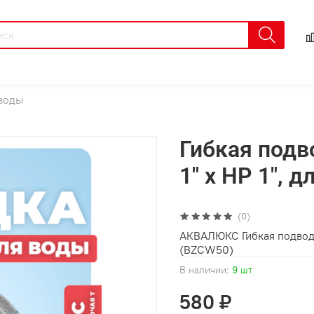
 воды
Гибкая подв
1" х НР 1",
(0)
АКВАЛЮКС Гибкая подводка
(BZCW50)
В наличии:
9 шт
580 ₽