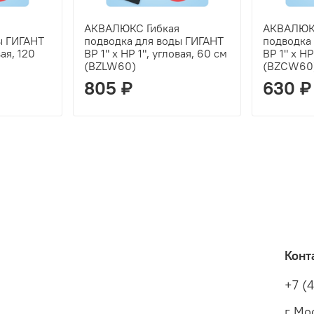
АКВАЛЮКС Гибкая
АКВАЛЮКС
ы ГИГАНТ
подводка для воды ГИГАНТ
подводка
вая, 120
ВР 1" х НР 1", угловая, 60 см
ВР 1" х НР
(BZLW60)
(BZCW60
805 ₽
630 ₽
Конт
+7 (
г Мос