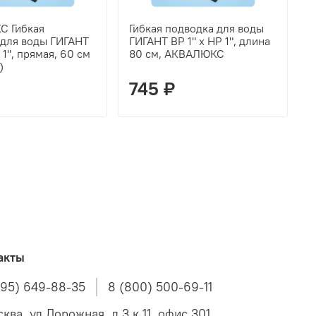
 Гибкая
Гибкая подводка для воды
Г
 для воды ГИГАНТ
ГИГАНТ ВР 1" х НР 1", длина
Г
 1", прямая, 60 см
80 см, АКВАЛЮКС
п
)
745 ₽
акты
495) 649-88-35
8 (800) 500-69-11
ква, ул Дорожная, д 3 к 11, офис 301