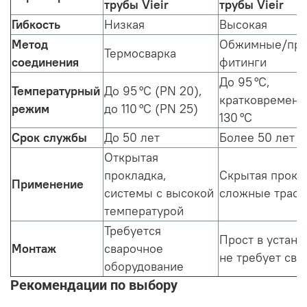
трубы Vieir
трубы Vieir
Гибкость
Низкая
Высокая
Метод
Обжимные/пре
Термосварка
соединения
фитинги
До 95 °C,
Температурный
До 95 °C (PN 20),
кратковременн
режим
до 110 °C (PN 25)
130 °C
Срок службы
До 50 лет
Более 50 лет
Открытая
прокладка,
Скрытая прокл
Применение
системы с высокой
сложные трас
температурой
Требуется
Прост в устано
Монтаж
сварочное
не требует сва
оборудование
Рекомендации по выбору